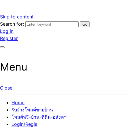
Skip to content
Search for:
รับจ้างโพสต์ขายบ้านราคาถูก รับโพสต์ลงเว็บขายบ้าน ที่ดิน อสัง
เว็บไซต์ รับจ้างโพสต์ขายบ้านราคาถูก อสังหา ทีดิน โพสต์ลงเว็บ
Log in
หา โพสต์คุณภาพ ราคาคุ้มค่า แตกต่างกว่า
ขายบ้าน รับโพสต์ที่ดิน อสังหา เน้นผลงาน รับรองคุณภาพ ติดกู
Register
เกิ้ลหน้าแรกทุกโพสต์ได้จริง ที่เดียวในไทย
Menu
Close
Home
รับจ้างโพสต์ขายบ้าน
โพสต์ฟรี-บ้าน-ที่ดิน-อสังหา
Login/Regis