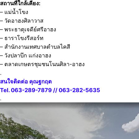
สถานที่ใกล้เคียง:
– แม่น้ำโขง
– วัดอาฮงศิลาวาส
– พระธาตุเจดีย์ศรีอาฮง
– ธาราโขงรีสอร์ท
– สำนักงานเทศบาลตำบลไคสี
– วังปลาบึก แก่งอาฮง
– ตลาดเกษตรชุมชนโนนศิลา-อาฮง
.
สนใจติดต่อ คุณฐกฤต
Tel. 063-289-7879 // 063-282-5635
.