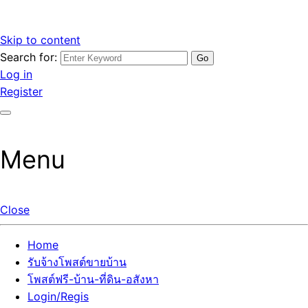
Skip to content
Search for:
รับจ้างโพสต์ขายบ้านราคาถูก รับโพสต์ลงเว็บขายบ้าน ที่ดิน อสัง
เว็บไซต์ รับจ้างโพสต์ขายบ้านราคาถูก อสังหา ทีดิน โพสต์ลงเว็บ
Log in
หา โพสต์คุณภาพ ราคาคุ้มค่า แตกต่างกว่า
ขายบ้าน รับโพสต์ที่ดิน อสังหา เน้นผลงาน รับรองคุณภาพ ติดกู
Register
เกิ้ลหน้าแรกทุกโพสต์ได้จริง ที่เดียวในไทย
Menu
Close
Home
รับจ้างโพสต์ขายบ้าน
โพสต์ฟรี-บ้าน-ที่ดิน-อสังหา
Login/Regis