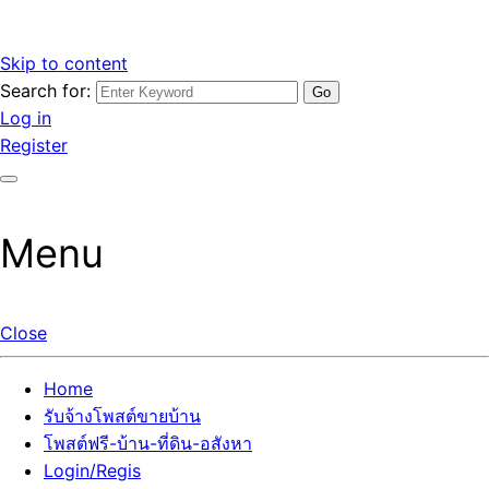
Skip to content
Search for:
รับจ้างโพสต์ขายบ้านราคาถูก รับโพสต์ลงเว็บขายบ้าน ที่ดิน อสัง
เว็บไซต์ รับจ้างโพสต์ขายบ้านราคาถูก อสังหา ทีดิน โพสต์ลงเว็บ
Log in
หา โพสต์คุณภาพ ราคาคุ้มค่า แตกต่างกว่า
ขายบ้าน รับโพสต์ที่ดิน อสังหา เน้นผลงาน รับรองคุณภาพ ติดกู
Register
เกิ้ลหน้าแรกทุกโพสต์ได้จริง ที่เดียวในไทย
Menu
Close
Home
รับจ้างโพสต์ขายบ้าน
โพสต์ฟรี-บ้าน-ที่ดิน-อสังหา
Login/Regis