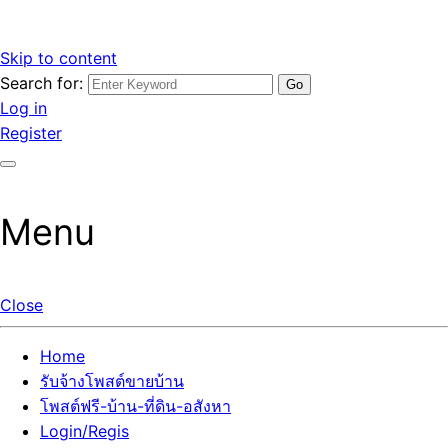
Skip to content
Search for:
รับจ้างโพสต์ขายบ้านราคาถูก รับโพสต์ลงเว็บขายบ้าน ที่ดิน อสัง
เว็บไซต์ รับจ้างโพสต์ขายบ้านราคาถูก อสังหา ทีดิน โพสต์ลงเว็บ
Log in
หา โพสต์คุณภาพ ราคาคุ้มค่า แตกต่างกว่า
ขายบ้าน รับโพสต์ที่ดิน อสังหา เน้นผลงาน รับรองคุณภาพ ติดกู
Register
เกิ้ลหน้าแรกทุกโพสต์ได้จริง ที่เดียวในไทย
Menu
Close
Home
รับจ้างโพสต์ขายบ้าน
โพสต์ฟรี-บ้าน-ที่ดิน-อสังหา
Login/Regis