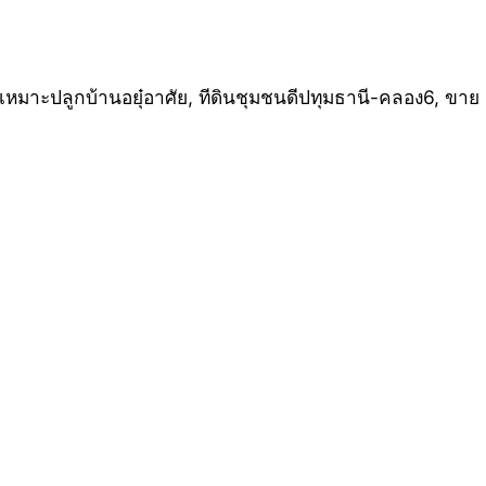
มาะปลูกบ้านอยุ๋อาศัย, ทีดินชุมชนดีปทุมธานี-คลอง6, ขาย