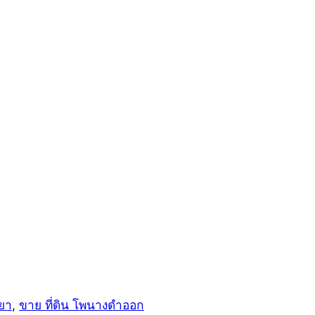
พยา
,
ขาย ที่ดิน โพนางดำออก