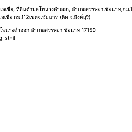
เชีย กม.112เขตจ.ชัยนาท (ติด จ.สิงห์บุรี)
: ตำบลโพนางดำออก อำเภอสรรพยา ชัยนาท 17150
_st=il