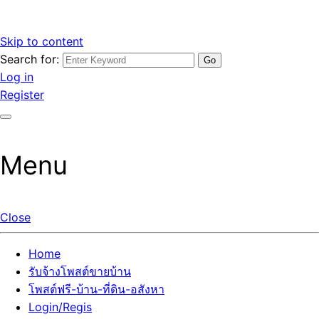
Skip to content
Search for:
รับจ้างโพสต์ขายบ้านราคาถูก รับโพสต์ลงเว็บขายบ้าน ที่ดิน อสัง
เว็บไซต์ รับจ้างโพสต์ขายบ้านราคาถูก อสังหา ทีดิน โพสต์ลงเว็บ
Log in
หา โพสต์คุณภาพ ราคาคุ้มค่า แตกต่างกว่า
ขายบ้าน รับโพสต์ที่ดิน อสังหา เน้นผลงาน รับรองคุณภาพ ติดกู
Register
เกิ้ลหน้าแรกทุกโพสต์ได้จริง ที่เดียวในไทย
Menu
Close
Home
รับจ้างโพสต์ขายบ้าน
โพสต์ฟรี-บ้าน-ที่ดิน-อสังหา
Login/Regis