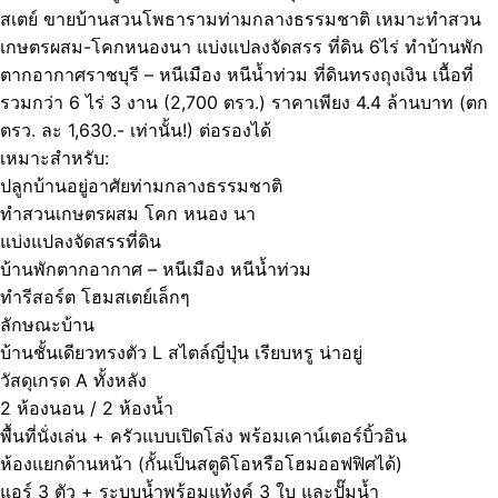
สเตย์ ขายบ้านสวนโพธารามท่ามกลางธรรมชาติ เหมาะทำสวน
เกษตรผสม-โคกหนองนา แบ่งแปลงจัดสรร ที่ดิน 6ไร่ ทำบ้านพัก
ตากอากาศราชบุรี – หนีเมือง หนีน้ำท่วม ที่ดินทรงถุงเงิน เนื้อที่
รวมกว่า 6 ไร่ 3 งาน (2,700 ตรว.) ราคาเพียง 4.4 ล้านบาท (ตก
ตรว. ละ 1,630.- เท่านั้น!) ต่อรองได้
เหมาะสำหรับ:
ปลูกบ้านอยู่อาศัยท่ามกลางธรรมชาติ
ทำสวนเกษตรผสม โคก หนอง นา
แบ่งแปลงจัดสรรที่ดิน
บ้านพักตากอากาศ – หนีเมือง หนีน้ำท่วม
ทำรีสอร์ต โฮมสเตย์เล็กๆ
ลักษณะบ้าน
บ้านชั้นเดียวทรงตัว L สไตล์ญี่ปุ่น เรียบหรู น่าอยู่
วัสดุเกรด A ทั้งหลัง
2 ห้องนอน / 2 ห้องน้ำ
พื้นที่นั่งเล่น + ครัวแบบเปิดโล่ง พร้อมเคาน์เตอร์บิ้วอิน
ห้องแยกด้านหน้า (กั้นเป็นสตูดิโอหรือโฮมออฟฟิศได้)
แอร์ 3 ตัว + ระบบน้ำพร้อมแท้งค์ 3 ใบ และปั๊มน้ำ