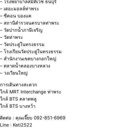
– โรงพยาบาลสมิติเวช ธนบุรี
– เดอะมอลล์ท่าพระ
– ซีคอน บองแค
– สถานีตำรวจนครบาลท่าพระ
– วัดปากน้ำภาษีเจริญ
– วัดท่าพระ
– วัดประดู่ในทรงธรรม
– โรงเรียนวัดประดู่ในทรงธรรม
– สำนักงานเขตบางกอกใหญ่
– ตลาดน้ำคลองบางหลวง
– วงเวียนใหญ่
การเดินทางสะดวก
ใกล้ MRT Interchange ท่าพระ
ใกล้ BTS ตลาดพลู
ใกล้ BTS บางหว้า
ติดต่อ : คุณเจี๊ยบ 092-851-6969
Line : Keti2522