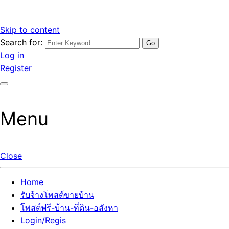
Skip to content
Search for:
รับจ้างโพสต์ขายบ้านราคาถูก รับโพสต์ลงเว็บขายบ้าน ที่ดิน อสัง
เว็บไซต์ รับจ้างโพสต์ขายบ้านราคาถูก อสังหา ทีดิน โพสต์ลงเว็บ
Log in
หา โพสต์คุณภาพ ราคาคุ้มค่า แตกต่างกว่า
ขายบ้าน รับโพสต์ที่ดิน อสังหา เน้นผลงาน รับรองคุณภาพ ติดกู
Register
เกิ้ลหน้าแรกทุกโพสต์ได้จริง ที่เดียวในไทย
Menu
Close
Home
รับจ้างโพสต์ขายบ้าน
โพสต์ฟรี-บ้าน-ที่ดิน-อสังหา
Login/Regis