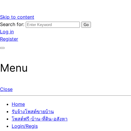
Skip to content
Search for:
รับจ้างโพสต์ขายบ้านราคาถูก รับโพสต์ลงเว็บขายบ้าน ที่ดิน อสัง
เว็บไซต์ รับจ้างโพสต์ขายบ้านราคาถูก อสังหา ทีดิน โพสต์ลงเว็บ
Log in
หา โพสต์คุณภาพ ราคาคุ้มค่า แตกต่างกว่า
ขายบ้าน รับโพสต์ที่ดิน อสังหา เน้นผลงาน รับรองคุณภาพ ติดกู
Register
เกิ้ลหน้าแรกทุกโพสต์ได้จริง ที่เดียวในไทย
Menu
Close
Home
รับจ้างโพสต์ขายบ้าน
โพสต์ฟรี-บ้าน-ที่ดิน-อสังหา
Login/Regis