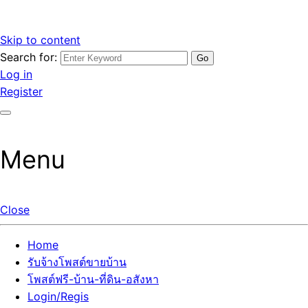
Skip to content
Search for:
รับจ้างโพสต์ขายบ้านราคาถูก รับโพสต์ลงเว็บขายบ้าน ที่ดิน อสัง
เว็บไซต์ รับจ้างโพสต์ขายบ้านราคาถูก อสังหา ทีดิน โพสต์ลงเว็บ
Log in
หา โพสต์คุณภาพ ราคาคุ้มค่า แตกต่างกว่า
ขายบ้าน รับโพสต์ที่ดิน อสังหา เน้นผลงาน รับรองคุณภาพ ติดกู
Register
เกิ้ลหน้าแรกทุกโพสต์ได้จริง ที่เดียวในไทย
Menu
Close
Home
รับจ้างโพสต์ขายบ้าน
โพสต์ฟรี-บ้าน-ที่ดิน-อสังหา
Login/Regis